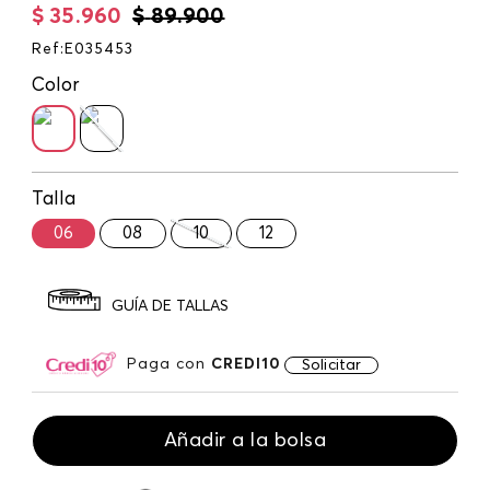
$
35
.
960
$
89
.
900
Ref
:
E035453
Color
Talla
06
08
10
12
GUÍA DE TALLAS
Paga con
CREDI10
Solicitar
Añadir a la bolsa