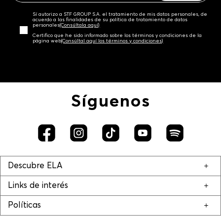
Sí autorizo a STF GROUP S.A. el tratamiento de mis datos personales, de
acuerdo a las finalidades de su política de tratamiento de datos
personales‎
(Consúltala aquí)
Certifico que he sido informado sobre los términos y condiciones de la
página web‎
(Consúltal aquí los términos y condiciones)
Síguenos
Descubre ELA
Links de interés
Políticas