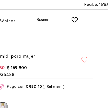
o NEWSLETTER
Buscar
Básicos
 midi para mujer
30
$
169
.
900
035488
Paga con
CREDI10
Solicitar