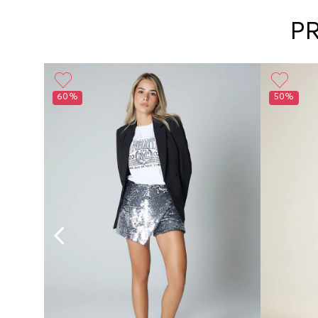
P
Girl
60%
50%