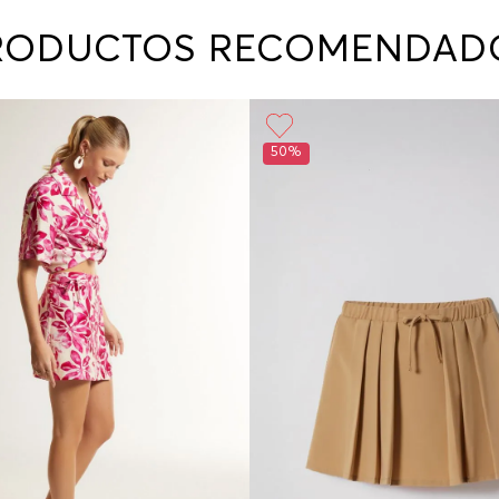
contact
te indi
RODUCTOS RECOMENDAD
program
acorda
50%