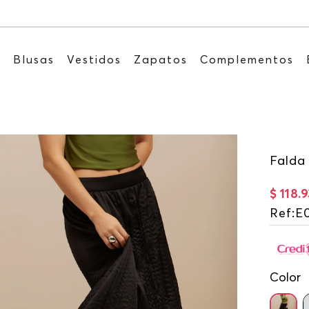
Recibe: 15%OFF suscribiéndote a nuestr
s
Blusas
Vestidos
Zapatos
Complementos
Falda
$
118
.
9
Ref
:
E
Color