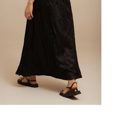
nuestr
Otros: 
En cual
tiendas
factura
luego 
N
(consul
nuestr
(15) dí
Devolu
utiliz
pedido 
embarg
adecua
se vea
transpo
del pr
llegas
product
asumido
Recuer