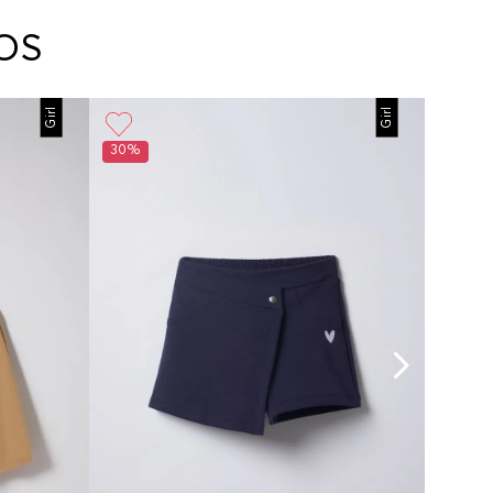
arte con un agente de servicio al cliente quien
cará los pasos a seguir y posteriormente
OS
ará la recogida del producto en la dirección
da.
Girl
Girl
30%
60%