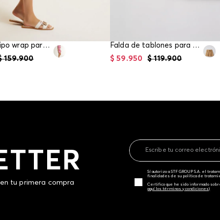
Mini falda tipo wrap para mujer
Falda de tablones para girl
$
159
.
900
$
59
.
950
$
119
.
900
ETTER
Sí autorizo a STF GROUP S.A. el trat
finalidades de su política de tratam
 en tu primera compra
Certifico que he sido informado sobr
aquí los términos y condiciones)