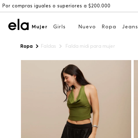
Mujer
Girls
Nuevo
Ropa
Jean
Ropa
Faldas
Falda midi para mujer