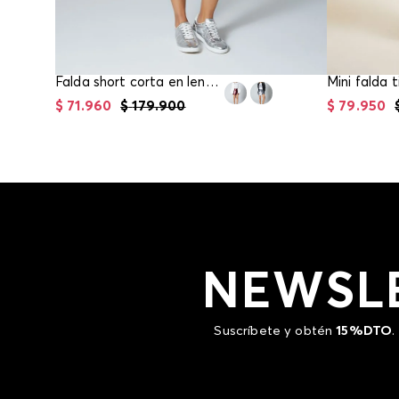
Falda short corta en lentejuelas para mujer
$
71
.
960
$
179
.
900
$
79
.
950
NEWSL
Suscríbete y obtén
15%DTO
.