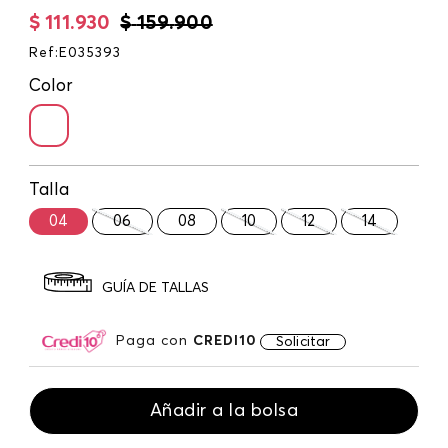
$
111
.
930
$
159
.
900
Ref
:
E035393
Color
Talla
04
06
08
10
12
14
GUÍA DE TALLAS
Paga con
CREDI10
Solicitar
Añadir a la bolsa