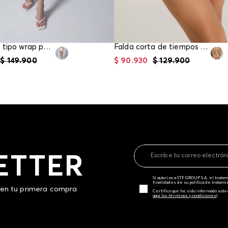
Falda corta tipo wrap para mujer
Falda corta de tiempos para mujer
$
149
.
900
$
90
.
930
$
129
.
900
ETTER
Sí autorizo a STF GROUP S.A. el trat
finalidades de su política de tratam
 en tu primera compra
Certifico que he sido informado sobr
aquí los términos y condiciones)