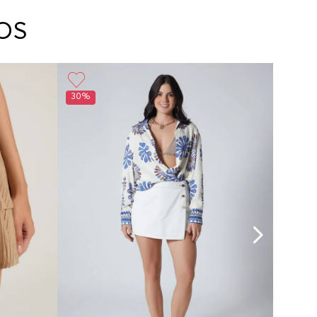
arte con un agente de servicio al cliente quien
cará los pasos a seguir y posteriormente
OS
ará la recogida del producto en la dirección
da.
30%
30%