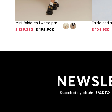
Mini falda en tweed para mujer
$
139
.
230
$
198
.
900
$
104
.
930
NEWSL
Suscríbete y obtén
15%DTO
.