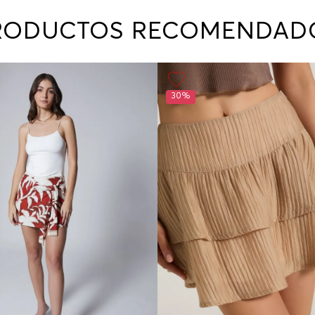
contact
te indi
RODUCTOS RECOMENDAD
program
acorda
30%