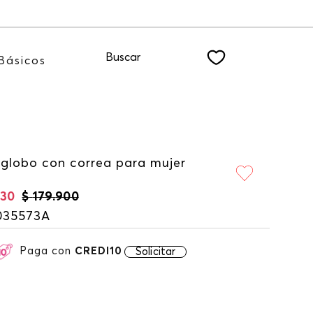
 nuestro NEWSLETTER
Buscar
Básicos
 globo con correa para mujer
930
$
179
.
900
035573A
Paga con
CREDI10
Solicitar