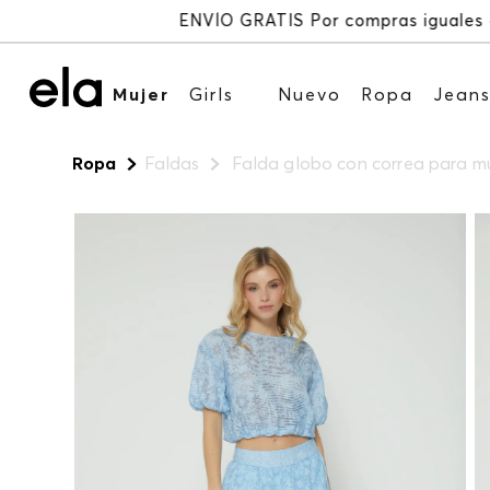
Mujer
Girls
Nuevo
Ropa
Jean
Ropa
Faldas
Falda globo con correa para mu