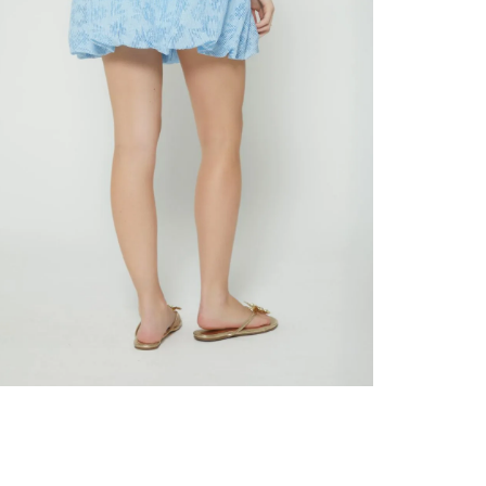
nuestr
Otros: 
En cual
tiendas
factura
luego 
(consul
nuestr
N
(15) dí
Devolu
utiliz
pedido 
embarg
adecua
se vea
transpo
del pr
llegas
product
asumido
Recuer