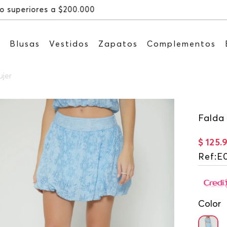
Recibe: 15%OFF suscribiéndote a
s
Blusas
Vestidos
Zapatos
Complementos
jer
Falda
$
125
.
Ref
:
E
Color