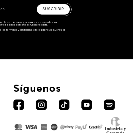
SUSCRIBIR
amiento de mis datos personales, de acuerdo a las
iento de datos personales‎
(Consúltala aquí)
e los términos y condiciones de la página web‎
(Consúltal
Síguenos