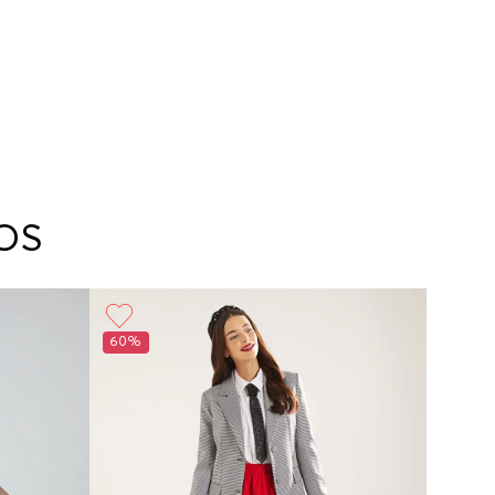
OS
60%
50%