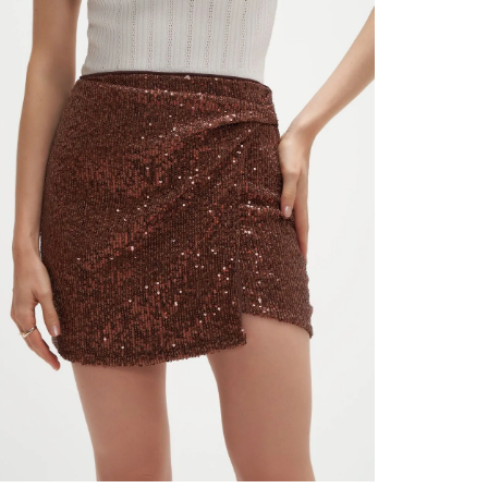
contact
te indi
program
acorda