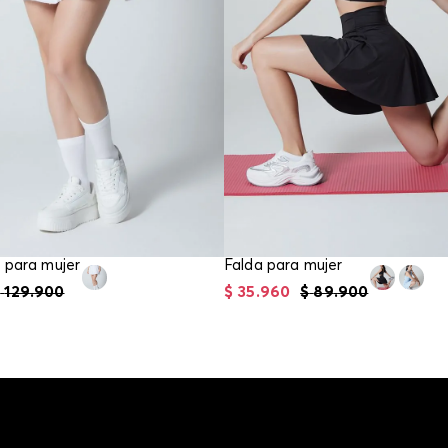
 para mujer
Falda para mujer
$
129
.
900
$
35
.
960
$
89
.
900