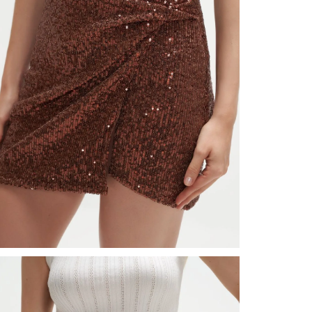
nuestr
Otros: 
En cual
tiendas
factura
luego 
(consul
nuestr
(15) dí
Devolu
N
utiliz
pedido 
embarg
adecua
se vea
transpo
del pr
llegas
product
asumido
Recuer