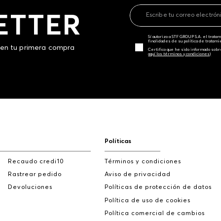
ETTER
Sí autorizo a STF GROUP S.A. el trat
finalidades de su política de tratam
 en tu primera compra
Certifico que he sido informado sobr
aquí los términos y condiciones)
Políticas
Recaudo credi10
Términos y condiciones
Rastrear pedido
Aviso de privacidad
Devoluciones
Políticas de protección de datos
Política de uso de cookies
Política comercial de cambios