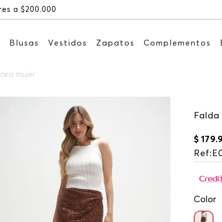
Recibe: 15%OFF suscribiéndote a nuestro NEWSLET
s
Blusas
Vestidos
Zapatos
Complementos
para mujer
Falda
$
179
.
Ref
:
E
Color