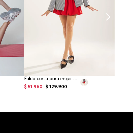
Falda corta para mujer en globo
$
51
.
960
$
129
.
900
$
109
.
9