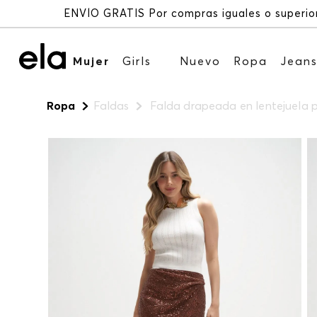
Mujer
Girls
Nuevo
Ropa
Jean
Ropa
Faldas
Falda drapeada en lentejuela 