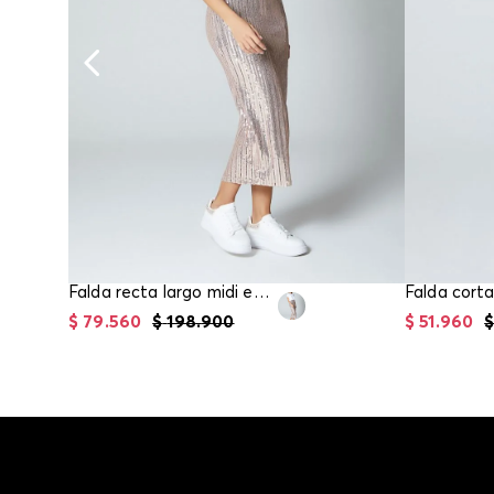
Falda recta largo midi en lentejuelas para mujer
Falda corta
$
79
.
560
$
198
.
900
$
51
.
960