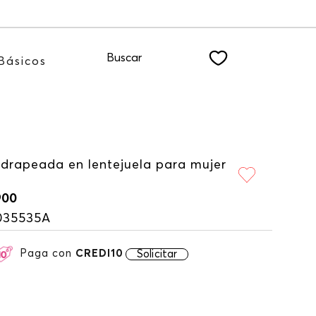
TER
Buscar
Básicos
 drapeada en lentejuela para mujer
900
035535A
Paga con
CREDI10
Solicitar