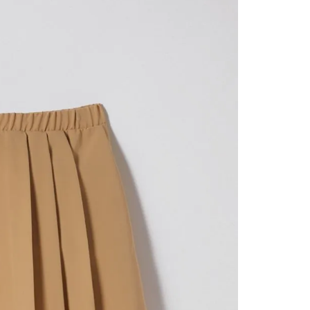
nuestr
Otros: 
En cual
tiendas
factura
luego 
(consul
nuestr
(15) dí
Devolu
N
utiliz
pedido 
embarg
adecua
se vea
transpo
del pr
llegas
product
asumido
Recuer