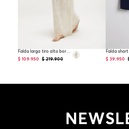
Falda larga tiro alto bordada para mujer
Falda short 
$
109
.
950
$
219
.
900
$
39
.
950
NEWSL