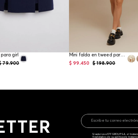
para girl
Mini falda en tweed para mujer
$
79
.
900
$
99
.
450
$
198
.
900
ETTER
Sí autorizo a STF GROUP S.A. el trat
finalidades de su política de tratam