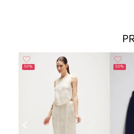
P
Girl
50%
50%