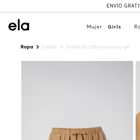
Mujer
Girls
R
Ropa
Faldas
Falda de tablones para girl