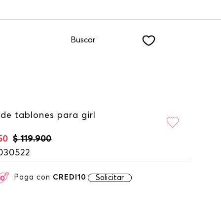
dote a nuestro NEWSLETTER
Buscar
de tablones para girl
50
$
119
.
900
030522
Paga con
CREDI10
Solicitar