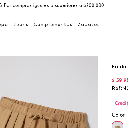
Recibe: 15%OFF suscribién
opa
Jeans
Complementos
Zapatos
Falda 
$
59
.
9
Ref
:
N
Color