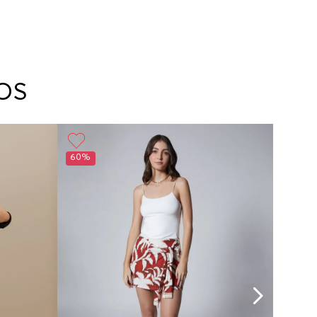
OS
60%
30%