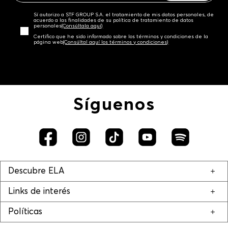
Sí autorizo a STF GROUP S.A. el tratamiento de mis datos personales, de
acuerdo a las finalidades de su política de tratamiento de datos
personales‎
(Consúltala aquí)
Certifico que he sido informado sobre los términos y condiciones de la
página web‎
(Consúltal aquí los términos y condiciones)
Síguenos
Descubre ELA
Links de interés
Políticas