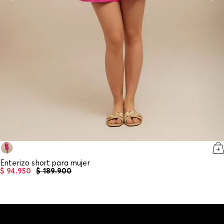
Enterizo short para mujer
$
94
.
950
$
189
.
900