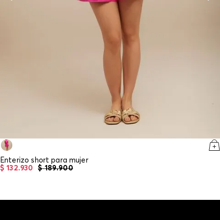
Enterizo short para mujer
$
132
.
930
$
189
.
900