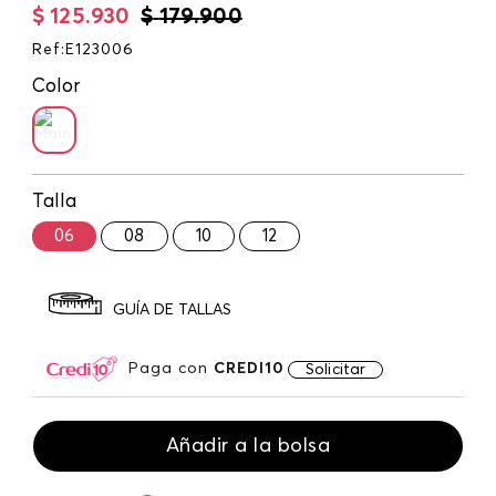
$
125
.
930
$
179
.
900
Ref
:
E123006
Color
Talla
06
08
10
12
GUÍA DE TALLAS
Paga con
CREDI10
Solicitar
Añadir a la bolsa