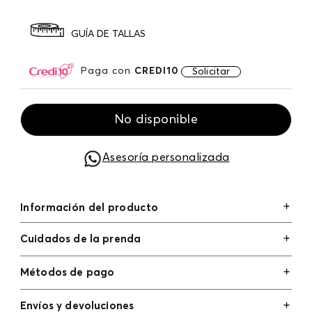
GUÍA DE TALLAS
Paga con
CREDI10
Solicitar
No disponible
Asesoría personalizada
Información del producto
Cuidados de la prenda
Métodos de pago
Tarjetas de crédito: Visa, Dinners, Master Card y
Envíos y devoluciones