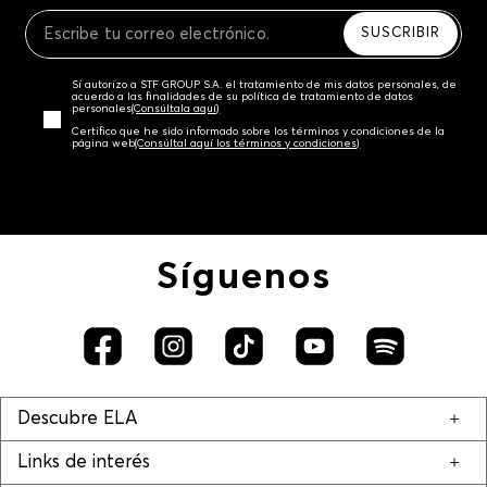
Recuerda que para el trámite del envío deberás
contactarte con un agente de servicio al cliente
SUSCRIBIR
quien te indicará los pasos a seguir y posteriormente
programará la recogida del producto en la dirección
Sí autorizo a STF GROUP S.A. el tratamiento de mis datos personales, de
acordada.
acuerdo a las finalidades de su política de tratamiento de datos
personales‎
(Consúltala aquí)
Certifico que he sido informado sobre los términos y condiciones de la
página web‎
(Consúltal aquí los términos y condiciones)
Síguenos
Descubre ELA
Links de interés