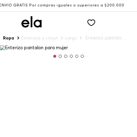
TIS Por compras iguales o superiores a $200.000
Recibe:
Enterizo pantalon para mujer
Ropa
Enterizos y conjuntos
Largo