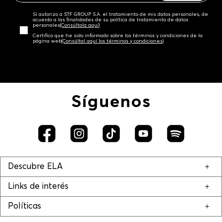
Sí autorizo a STF GROUP S.A. el tratamiento de mis datos personales, de
acuerdo a las finalidades de su política de tratamiento de datos
personales‎
(Consúltala aquí)
Certifico que he sido informado sobre los términos y condiciones de la
página web‎
(Consúltal aquí los términos y condiciones)
Síguenos
Descubre ELA
Links de interés
Políticas