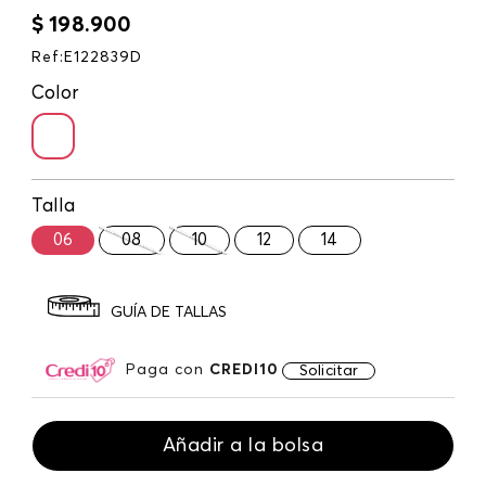
$
198
.
900
Ref
:
E122839D
Color
Talla
06
08
10
12
14
GUÍA DE TALLAS
Paga con
CREDI10
Solicitar
Añadir a la bolsa