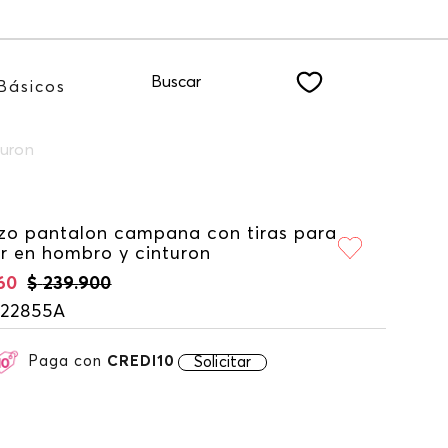
cibe: 15%OFF suscribiéndote a nuestro NEWSLETTER
Buscar
Básicos
turon
izo pantalon campana con tiras para
r en hombro y cinturon
60
$
239
.
900
122855A
Paga con
CREDI10
Solicitar