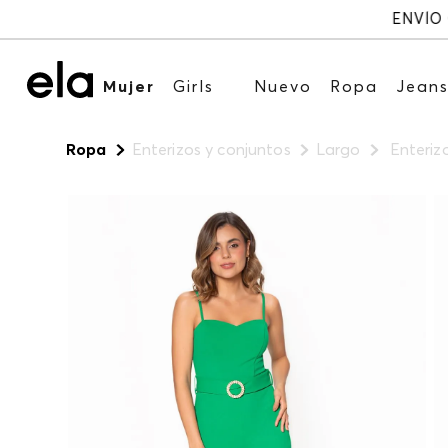
Mujer
Girls
Nuevo
Ropa
Jean
Ropa
Enterizos y conjuntos
Largo
Enteriz