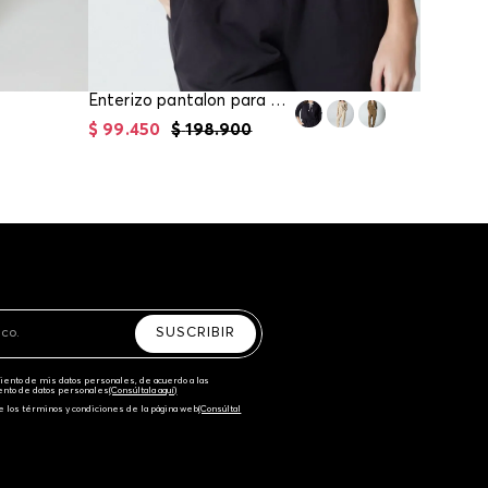
Enterizo pantalon para mujer
$
99
.
450
$
198
.
900
$
99
.
96
SUSCRIBIR
amiento de mis datos personales, de acuerdo a las
iento de datos personales‎
(Consúltala aquí)
e los términos y condiciones de la página web‎
(Consúltal