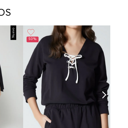
arte con un agente de servicio al cliente quien
cará los pasos a seguir y posteriormente
OS
ará la recogida del producto en la dirección
da.
Nuevo
50%
60%