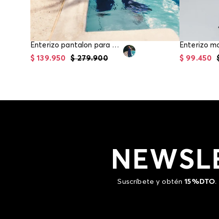
Enterizo pantalon para mujer
Enterizo m
$
139
.
950
$
279
.
900
$
99
.
450
NEWSL
Suscríbete y obtén
15%DTO
.