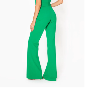
nuestr
Otros: 
En cual
tiendas
factura
luego 
(consul
nuestr
(15) dí
Devolu
utiliz
pedido 
embarg
adecua
se vea
transpo
del pr
llegas
product
asumido
Recuer