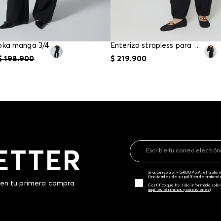
oka manga 3/4
Enterizo strapless para mujer
$
198
.
900
$
219
.
900
ETTER
Sí autorizo a STF GROUP S.A. el trat
finalidades de su política de tratam
 en tu primera compra
Certifico que he sido informado sobr
aquí los términos y condiciones)