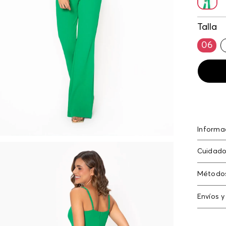
Talla
06
Informa
Cuidado
Compos
Método
Tarjeta
Envíos y
Americ
Cambi
Tarjeta