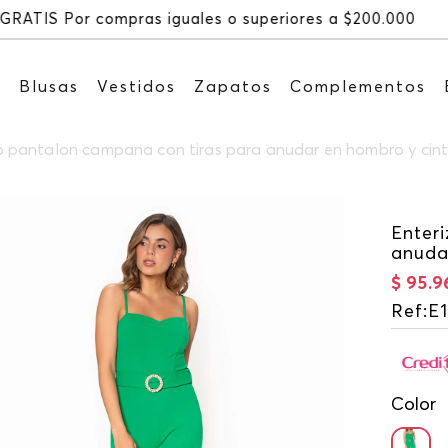
Re
s
Blusas
Vestidos
Zapatos
Complementos
o pantalon campana con tiras para anudar en hombro y cin
Enter
anuda
$
95
.
9
Ref
:
E
Color