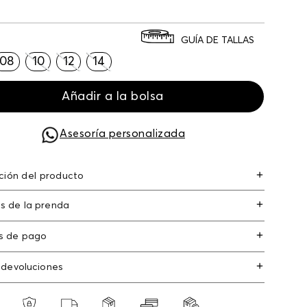
GUÍA DE TALLAS
08
10
12
14
Añadir a la bolsa
Asesoría personalizada
ción del producto
s de la prenda
ición: POLIÉSTER 95% ELASTANO 5%
s de pago
s de crédito: Visa, Dinners, Master Card y
 devoluciones
an Express.
os
: Si deseas hacer el cambio de alguno de
s débito: Maestro, Electron.