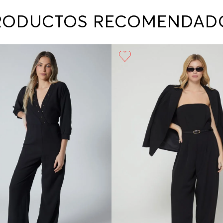
contact
te indi
RODUCTOS RECOMENDAD
program
acorda