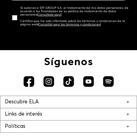
Sí autorizo a STF GROUP S.A. el tratamiento de mis datos personales, de
acuerdo a las finalidades de su política de tratamiento de datos
personales‎
(Consúltala aquí)
Certifico que he sido informado sobre los términos y condiciones de la
página web‎
(Consúltal aquí los términos y condiciones)
Síguenos
Descubre ELA
Links de interés
Políticas