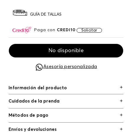
GUÍA DE TALLAS
Paga con
CREDI10
Solicitar
No disponible
Asesoría personalizada
Información del producto
Cuidados de la prenda
Métodos de pago
Tarjetas de crédito: Visa, Dinners, Master Card y
Envíos y devoluciones