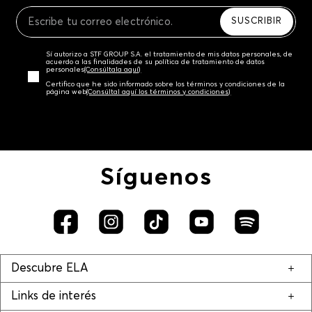
Recuerda que para el trámite del envío deberás
contactarte con un agente de servicio al cliente
SUSCRIBIR
quien te indicará los pasos a seguir y posteriormente
programará la recogida del producto en la dirección
Sí autorizo a STF GROUP S.A. el tratamiento de mis datos personales, de
acordada.
acuerdo a las finalidades de su política de tratamiento de datos
personales‎
(Consúltala aquí)
Certifico que he sido informado sobre los términos y condiciones de la
página web‎
(Consúltal aquí los términos y condiciones)
Síguenos
Descubre ELA
Links de interés