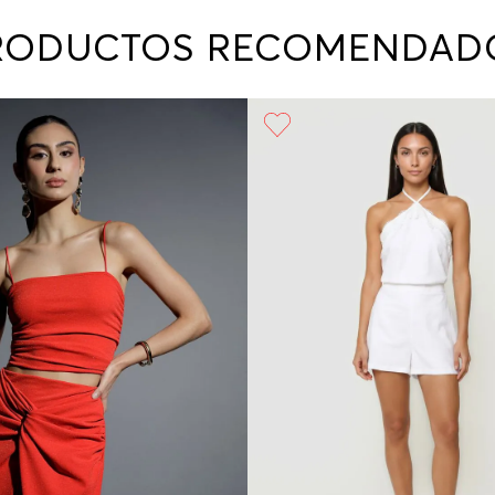
contact
te indi
RODUCTOS RECOMENDAD
program
acorda