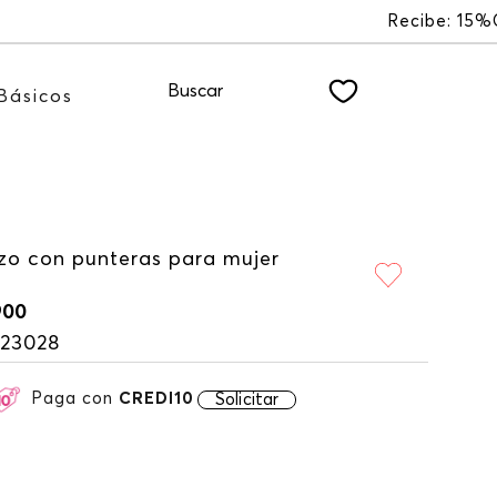
 nuestro NEWSLETTER
Buscar
Básicos
izo con punteras para mujer
900
123028
Paga con
CREDI10
Solicitar