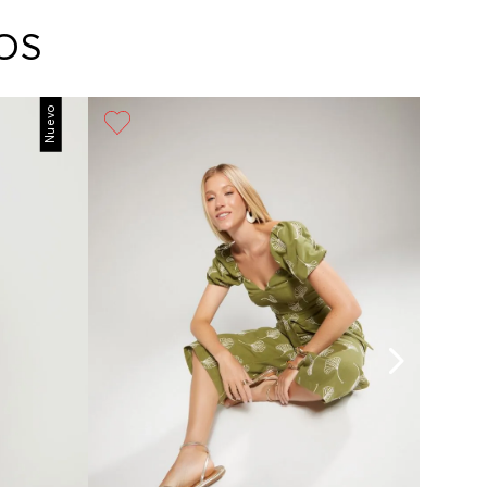
arte con un agente de servicio al cliente quien
cará los pasos a seguir y posteriormente
OS
ará la recogida del producto en la dirección
da.
Nuevo