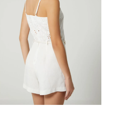
nuestr
Otros: 
En cual
tiendas
factura
luego 
(consul
nuestr
N
(15) dí
Devolu
utiliz
pedido 
embarg
adecua
se vea
transpo
del pr
llegas
product
asumido
Recuer