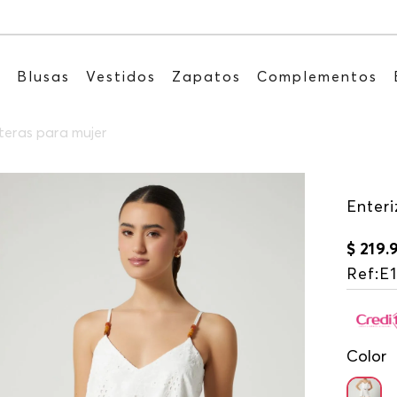
Recibe: 15%OFF suscribiéndote a
s
Blusas
Vestidos
Zapatos
Complementos
teras para mujer
Enter
$
219
.
Ref
:
E
Color