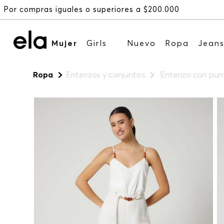
Mujer
Girls
Nuevo
Ropa
Jean
Ropa
Enterizos y conjuntos
Enterizo con pun