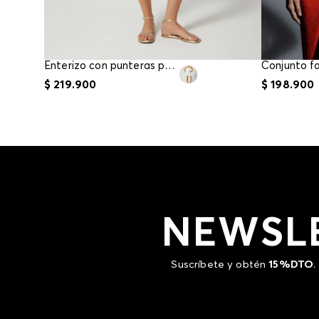
Enterizo con punteras para mujer
$
219
.
900
$
198
.
900
NEWSL
Suscríbete y obtén
15%DTO
.