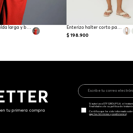
Conjunto falda larga y blusa de tira para mujer
Enterizo halter corto para mujer
$
198
.
900
ETTER
Sí autorizo a STF GROUP S.A. el trat
finalidades de su política de tratam
 en tu primera compra
Certifico que he sido informado sobr
aquí los términos y condiciones)