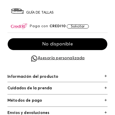
GUÍA DE TALLAS
Paga con
CREDI10
Solicitar
No disponible
Asesoría personalizada
Información del producto
Cuidados de la prenda
Métodos de pago
Tarjetas de crédito: Visa, Dinners, Master Card y
Envíos y devoluciones