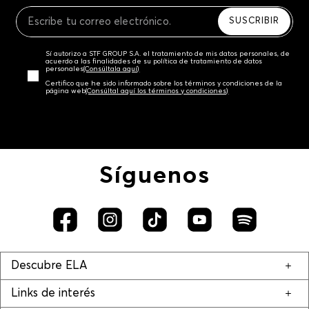
Recuerda que para el trámite del envío deberás
contactarte con un agente de servicio al cliente
SUSCRIBIR
quien te indicará los pasos a seguir y posteriormente
programará la recogida del producto en la dirección
Sí autorizo a STF GROUP S.A. el tratamiento de mis datos personales, de
acordada.
acuerdo a las finalidades de su política de tratamiento de datos
personales‎
(Consúltala aquí)
Certifico que he sido informado sobre los términos y condiciones de la
página web‎
(Consúltal aquí los términos y condiciones)
Síguenos
Descubre ELA
Links de interés