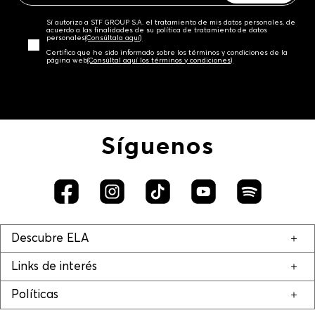
Sí autorizo a STF GROUP S.A. el tratamiento de mis datos personales, de
acuerdo a las finalidades de su política de tratamiento de datos
personales‎
(Consúltala aquí)
Certifico que he sido informado sobre los términos y condiciones de la
página web‎
(Consúltal aquí los términos y condiciones)
Síguenos
Descubre ELA
Links de interés
Políticas