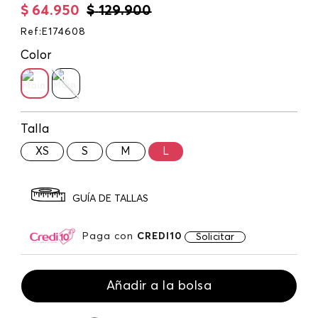
$
64
.
950
$
129
.
900
Ref
:
E174608
Color
Talla
XS
S
M
L
GUÍA DE TALLAS
Paga con
CREDI10
Solicitar
Añadir a la bolsa