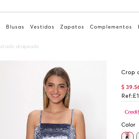
Recibe: 15%OFF suscribiéndote a nuestro NEWSLETTE
s
Blusas
Vestidos
Zapatos
Complementos
costado drapeado
Crop 
$
39
.
5
Ref
:
E
Color