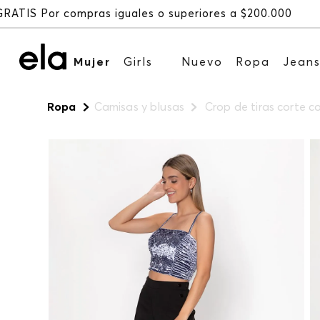
Mujer
Girls
Nuevo
Ropa
Jean
Ropa
Camisas y blusas
Crop de tiras corte 