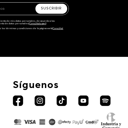
SUSCRIBIR
amiento de mis datos personales, de acuerdo a las
iento de datos personales‎
(Consúltala aquí)
e los términos y condiciones de la página web‎
(Consúltal
Síguenos