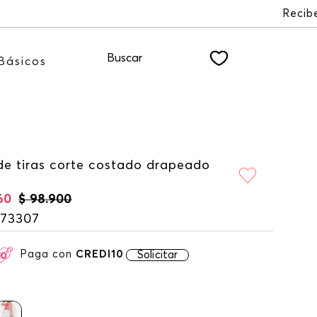
R
Buscar
Básicos
de tiras corte costado drapeado
60
$
98
.
900
173307
Paga con
CREDI10
Solicitar