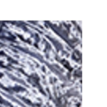
contact
te indi
program
acorda