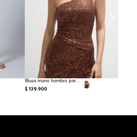
Blusa mono hombro para mujer
$
139
.
900
$
98
.
90