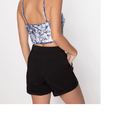
nuestr
Otros: 
En cual
tiendas
factura
luego 
(consul
nuestr
(15) dí
Devolu
N
utiliz
pedido 
embarg
adecua
se vea
transpo
del pr
llegas
product
asumido
Recuer