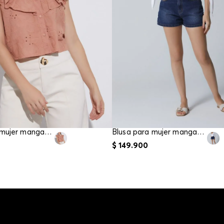
Blusa para mujer manga sisa
Blusa para mujer manga tres cuartos
$
149
.
900