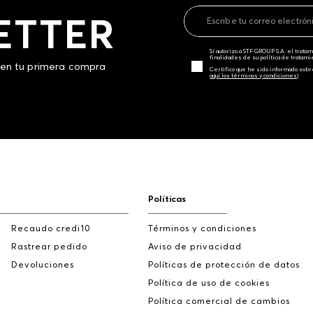
ETTER
Sí autorizo a STF GROUP S.A. el trat
finalidades de su política de tratam
 en tu primera compra
Certifico que he sido informado sobr
aquí los términos y condiciones)
Políticas
Recaudo credi10
Términos y condiciones
Rastrear pedido
Aviso de privacidad
Devoluciones
Políticas de protección de datos
Política de uso de cookies
Política comercial de cambios