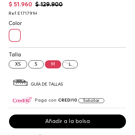
$
51
.
960
$
129
.
900
Ref
:
E171791H
Color
Talla
XS
S
M
L
GUÍA DE TALLAS
Paga con
CREDI10
Solicitar
Añadir a la bolsa