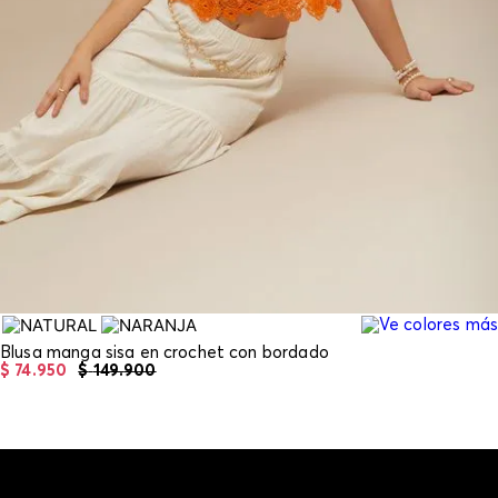
Blusa manga sisa en crochet con bordado
$
74
.
950
$
149
.
900