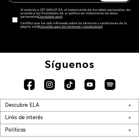
Sí autorizo a STF GROUP S.A. el tratamiento de mis datos personales, de
acuerdo a las finalidades de su política de tratamiento de datos
personales‎
(Consúltala aquí)
Certifico que he sido informado sobre los términos y condiciones de la
página web‎
(Consúltal aquí los términos y condiciones)
Síguenos
Descubre ELA
Links de interés
Políticas