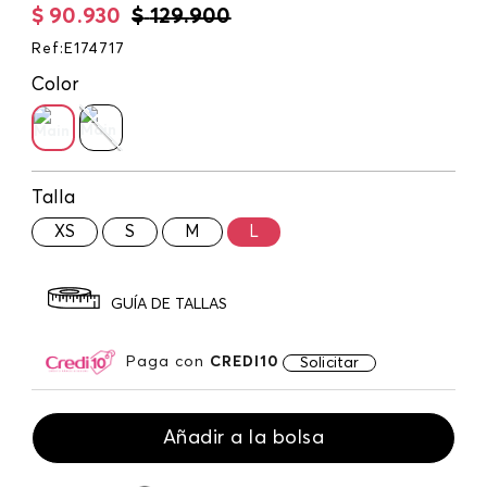
$
90
.
930
$
129
.
900
Ref
:
E174717
Color
Talla
XS
S
M
L
GUÍA DE TALLAS
Paga con
CREDI10
Solicitar
Añadir a la bolsa