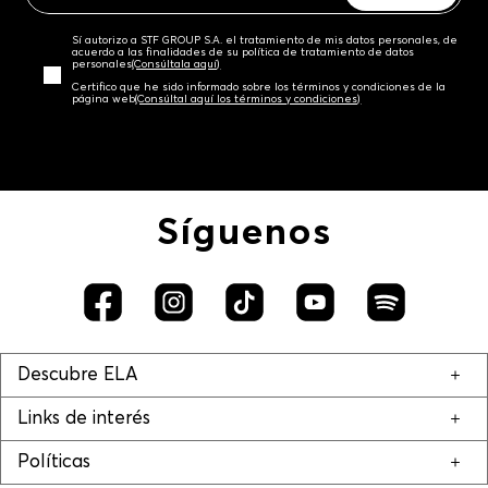
Sí autorizo a STF GROUP S.A. el tratamiento de mis datos personales, de
acuerdo a las finalidades de su política de tratamiento de datos
personales‎
(Consúltala aquí)
Certifico que he sido informado sobre los términos y condiciones de la
página web‎
(Consúltal aquí los términos y condiciones)
Síguenos
Descubre ELA
Links de interés
Políticas