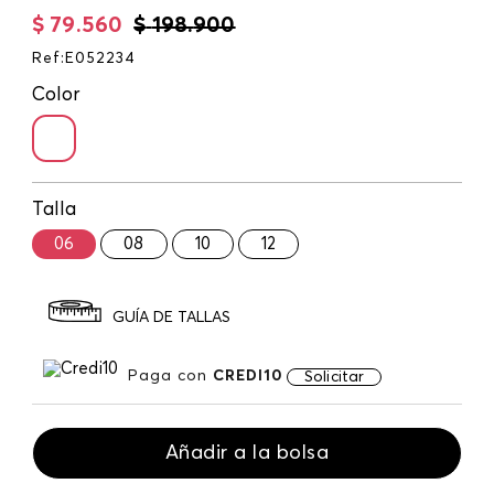
$
79
.
560
$
198
.
900
Ref
:
E052234
Color
Talla
06
08
10
12
GUÍA DE TALLAS
Paga con
CREDI10
Solicitar
Añadir a la bolsa