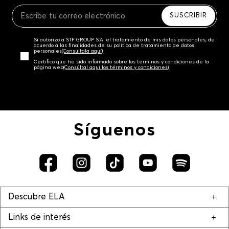
Recuerda que para el trámite del envío deberás
contactarte con un agente de servicio al cliente
SUSCRIBIR
quien te indicará los pasos a seguir y posteriormente
programará la recogida del producto en la dirección
Sí autorizo a STF GROUP S.A. el tratamiento de mis datos personales, de
acordada.
acuerdo a las finalidades de su política de tratamiento de datos
personales‎
(Consúltala aquí)
Certifico que he sido informado sobre los términos y condiciones de la
página web‎
(Consúltal aquí los términos y condiciones)
Síguenos
Descubre ELA
Links de interés