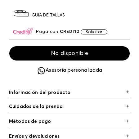
GUÍA DE TALLAS
Paga con
CREDI10
Solicitar
No disponible
Asesoría personalizada
Información del producto
Cuidados de la prenda
Métodos de pago
Tarjetas de crédito: Visa, Dinners, Master Card y
Envíos y devoluciones