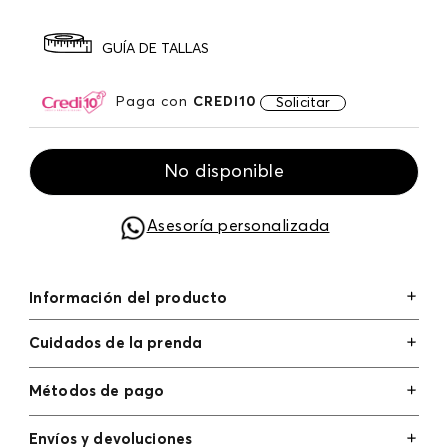
GUÍA DE TALLAS
Paga con
CREDI10
Solicitar
No disponible
Asesoría personalizada
Información del producto
Cuidados de la prenda
Métodos de pago
Tarjetas de crédito: Visa, Dinners, Master Card y
Envíos y devoluciones