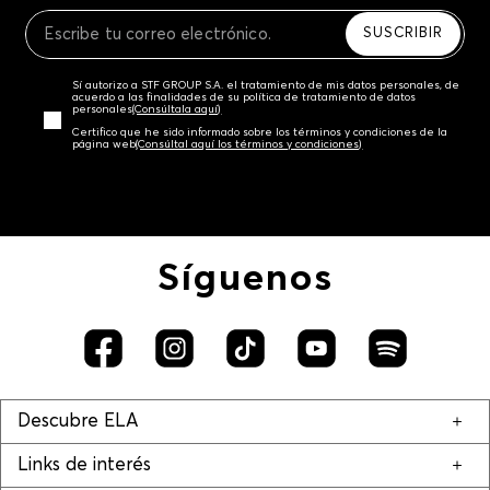
Recuerda que para el trámite del envío deberás
contactarte con un agente de servicio al cliente
SUSCRIBIR
quien te indicará los pasos a seguir y posteriormente
programará la recogida del producto en la dirección
Sí autorizo a STF GROUP S.A. el tratamiento de mis datos personales, de
acordada.
acuerdo a las finalidades de su política de tratamiento de datos
personales‎
(Consúltala aquí)
Certifico que he sido informado sobre los términos y condiciones de la
página web‎
(Consúltal aquí los términos y condiciones)
Síguenos
Descubre ELA
Links de interés