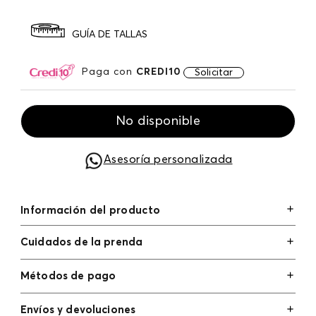
GUÍA DE TALLAS
Paga con
CREDI10
Solicitar
No disponible
Asesoría personalizada
Información del producto
Cuidados de la prenda
Métodos de pago
Tarjetas de crédito: Visa, Dinners, Master Card y
Envíos y devoluciones