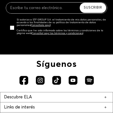
Recuerda que para el trámite del envío deberás
contactarte con un agente de servicio al cliente
SUSCRIBIR
quien te indicará los pasos a seguir y posteriormente
programará la recogida del producto en la dirección
Sí autorizo a STF GROUP S.A. el tratamiento de mis datos personales, de
acordada.
acuerdo a las finalidades de su política de tratamiento de datos
personales‎
(Consúltala aquí)
Certifico que he sido informado sobre los términos y condiciones de la
página web‎
(Consúltal aquí los términos y condiciones)
Síguenos
Descubre ELA
Links de interés