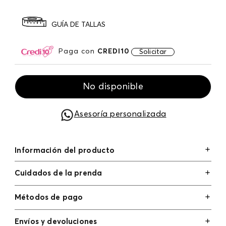
GUÍA DE TALLAS
Paga con
CREDI10
Solicitar
No disponible
Asesoría personalizada
Información del producto
Cuidados de la prenda
Métodos de pago
Tarjetas de crédito: Visa, Dinners, Master Card y
Envíos y devoluciones