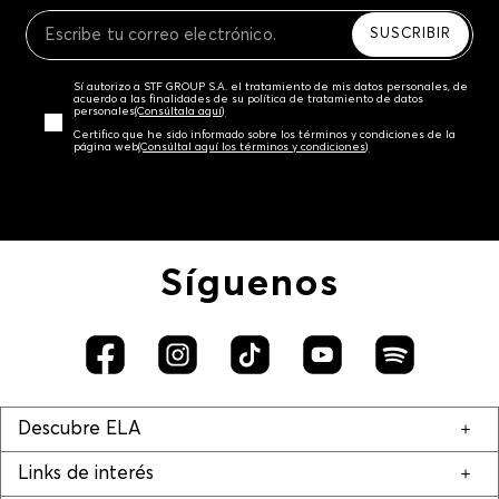
Recuerda que para el trámite del envío deberás
contactarte con un agente de servicio al cliente
SUSCRIBIR
quien te indicará los pasos a seguir y posteriormente
programará la recogida del producto en la dirección
Sí autorizo a STF GROUP S.A. el tratamiento de mis datos personales, de
acordada.
acuerdo a las finalidades de su política de tratamiento de datos
personales‎
(Consúltala aquí)
Certifico que he sido informado sobre los términos y condiciones de la
página web‎
(Consúltal aquí los términos y condiciones)
Síguenos
Descubre ELA
Links de interés