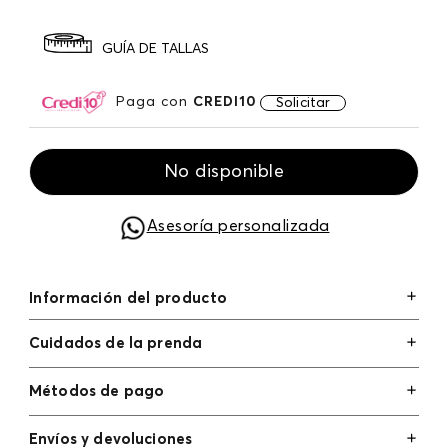
GUÍA DE TALLAS
Paga con
CREDI10
Solicitar
No disponible
Asesoría personalizada
Información del producto
Cuidados de la prenda
Métodos de pago
Tarjetas de crédito: Visa, Dinners, Master Card y
Envíos y devoluciones