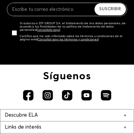
Recuerda que para el trámite del envío deberás
contactarte con un agente de servicio al cliente
SUSCRIBIR
quien te indicará los pasos a seguir y posteriormente
programará la recogida del producto en la dirección
Sí autorizo a STF GROUP S.A. el tratamiento de mis datos personales, de
acordada.
acuerdo a las finalidades de su política de tratamiento de datos
personales‎
(Consúltala aquí)
Certifico que he sido informado sobre los términos y condiciones de la
página web‎
(Consúltal aquí los términos y condiciones)
Síguenos
Descubre ELA
Links de interés