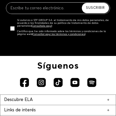
Recuerda que para el trámite del envío deberás
contactarte con un agente de servicio al cliente
SUSCRIBIR
quien te indicará los pasos a seguir y posteriormente
programará la recogida del producto en la dirección
Sí autorizo a STF GROUP S.A. el tratamiento de mis datos personales, de
acordada.
acuerdo a las finalidades de su política de tratamiento de datos
personales‎
(Consúltala aquí)
Certifico que he sido informado sobre los términos y condiciones de la
página web‎
(Consúltal aquí los términos y condiciones)
Síguenos
Descubre ELA
Links de interés