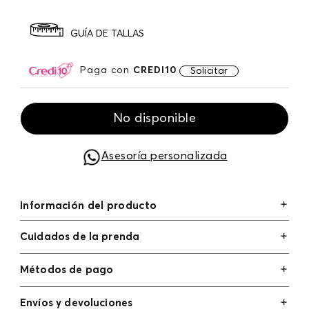
GUÍA DE TALLAS
Paga con
CREDI10
Solicitar
No disponible
Asesoría personalizada
Información del producto
Cuidados de la prenda
Métodos de pago
Tarjetas de crédito: Visa, Dinners, Master Card y
Envíos y devoluciones