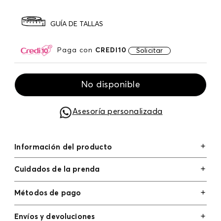
GUÍA DE TALLAS
Paga con
CREDI10
Solicitar
No disponible
Asesoría personalizada
Información del producto
Cuidados de la prenda
Métodos de pago
Tarjetas de crédito: Visa, Dinners, Master Card y
Envíos y devoluciones