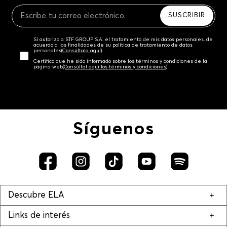
Recuerda que para el trámite del envío deberás
contactarte con un agente de servicio al cliente
SUSCRIBIR
quien te indicará los pasos a seguir y posteriormente
programará la recogida del producto en la dirección
Sí autorizo a STF GROUP S.A. el tratamiento de mis datos personales, de
acordada.
acuerdo a las finalidades de su política de tratamiento de datos
personales‎
(Consúltala aquí)
Certifico que he sido informado sobre los términos y condiciones de la
página web‎
(Consúltal aquí los términos y condiciones)
Síguenos
Descubre ELA
Links de interés