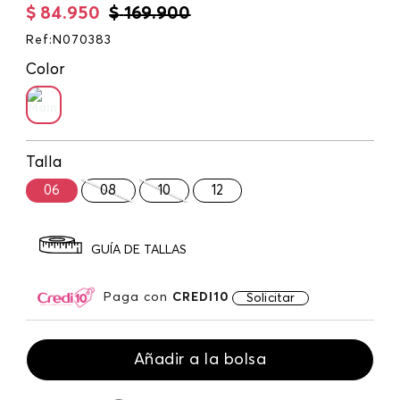
$
84
.
950
$
169
.
900
Ref
:
N070383
Color
Talla
06
08
10
12
GUÍA DE TALLAS
Paga con
CREDI10
Solicitar
Añadir a la bolsa