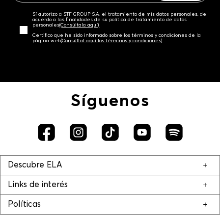
Sí autorizo a STF GROUP S.A. el tratamiento de mis datos personales, de
acuerdo a las finalidades de su política de tratamiento de datos
personales‎
(Consúltala aquí)
Certifico que he sido informado sobre los términos y condiciones de la
página web‎
(Consúltal aquí los términos y condiciones)
Síguenos
Descubre ELA
Links de interés
Políticas