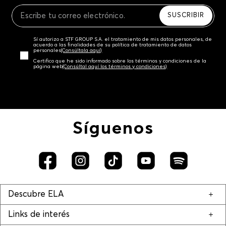
Recuerda que para el trámite del envío deberás
contactarte con un agente de servicio al cliente
SUSCRIBIR
quien te indicará los pasos a seguir y posteriormente
programará la recogida del producto en la dirección
Sí autorizo a STF GROUP S.A. el tratamiento de mis datos personales, de
acordada.
acuerdo a las finalidades de su política de tratamiento de datos
personales‎
(Consúltala aquí)
Certifico que he sido informado sobre los términos y condiciones de la
página web‎
(Consúltal aquí los términos y condiciones)
Síguenos
Descubre ELA
Links de interés