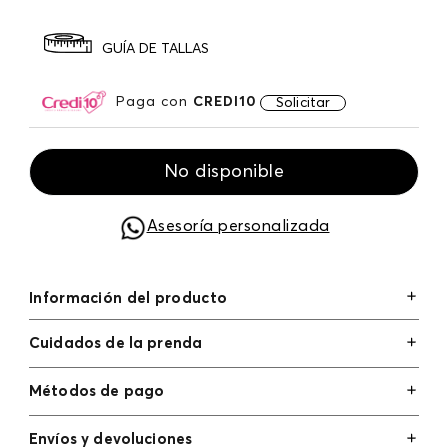
GUÍA DE TALLAS
Paga con
CREDI10
Solicitar
No disponible
Asesoría personalizada
Información del producto
Cuidados de la prenda
Métodos de pago
Tarjetas de crédito: Visa, Dinners, Master Card y
Envíos y devoluciones