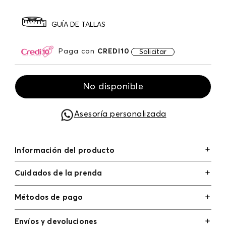
GUÍA DE TALLAS
Paga con
CREDI10
Solicitar
No disponible
Asesoría personalizada
Información del producto
Cuidados de la prenda
Métodos de pago
Tarjetas de crédito: Visa, Dinners, Master Card y
Envíos y devoluciones