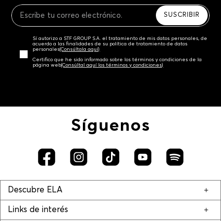
Recuerda que para el trámite del envío deberás
contactarte con un agente de servicio al cliente
SUSCRIBIR
quien te indicará los pasos a seguir y posteriormente
programará la recogida del producto en la dirección
Sí autorizo a STF GROUP S.A. el tratamiento de mis datos personales, de
acordada.
acuerdo a las finalidades de su política de tratamiento de datos
personales‎
(Consúltala aquí)
Certifico que he sido informado sobre los términos y condiciones de la
página web‎
(Consúltal aquí los términos y condiciones)
Síguenos
Descubre ELA
Links de interés