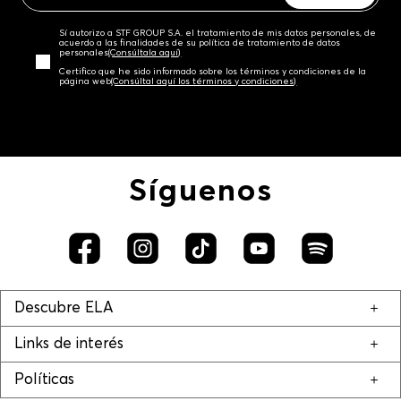
Sí autorizo a STF GROUP S.A. el tratamiento de mis datos personales, de
acuerdo a las finalidades de su política de tratamiento de datos
personales‎
(Consúltala aquí)
Certifico que he sido informado sobre los términos y condiciones de la
página web‎
(Consúltal aquí los términos y condiciones)
Síguenos
Descubre ELA
Links de interés
Políticas