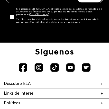
Sí autorizo a STF GROUP S.A. el tratamiento de mis datos personales, de
acuerdo a las finalidades de su política de tratamiento de datos
personales‎
(Consúltala aquí)
Certifico que he sido informado sobre los términos y condiciones de la
página web‎
(Consúltal aquí los términos y condiciones)
Síguenos
Descubre ELA
Links de interés
Políticas