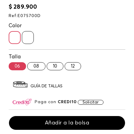
$
289
.
900
Ref
:
E075700D
Color
Talla
06
08
10
12
GUÍA DE TALLAS
Paga con
CREDI10
Solicitar
Añadir a la bolsa