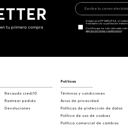
ETTER
Sí autorizo a STF GROUP S.A. el trat
finalidades de su política de tratam
 en tu primera compra
Certifico que he sido informado sobr
aquí los términos y condiciones)
Políticas
Recaudo credi10
Términos y condiciones
Rastrear pedido
Aviso de privacidad
Devoluciones
Políticas de protección de datos
Política de uso de cookies
Política comercial de cambios