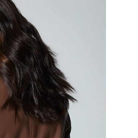
contact
te indi
program
acorda