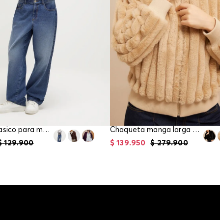
Cardigan basico para mujer
Chaqueta manga larga para mujer
$
129
.
900
$
139
.
950
$
279
.
900