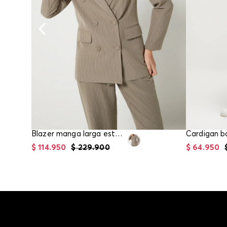
Blazer manga larga estampado para mujer
$
114
.
950
$
229
.
900
$
64
.
950