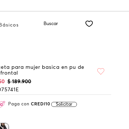
LETTER
Buscar
Básicos
eta para mujer basica en pu de
 frontal
50
$
189
.
900
075741E
Paga con
CREDI10
Solicitar