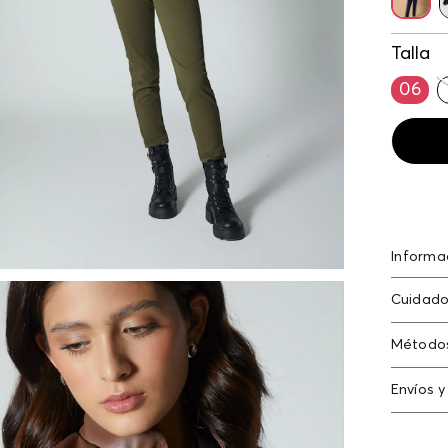
Talla
06
Informa
Chaquet
Cuidado
poliést
Lavado 
Método
no expo
Tarjeta
Envíos y
Americ
Cambi
Tarjeta