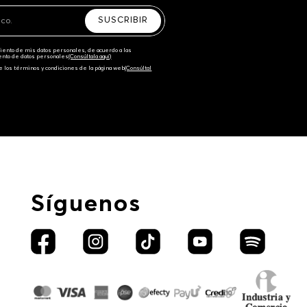
SUSCRIBIR
amiento de mis datos personales, de acuerdo a las
iento de datos personales‎
(Consúltala aquí)
e los términos y condiciones de la página web‎
(Consúltal
Síguenos