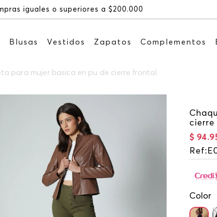
Recibe: 15%OFF suscribiéndote a nuestro NEWS
s
Blusas
Vestidos
Zapatos
Complementos
a para mujer basica en pu de cierre frontal
Chaqu
cierre
$
94
.
9
Ref
:
E
Color