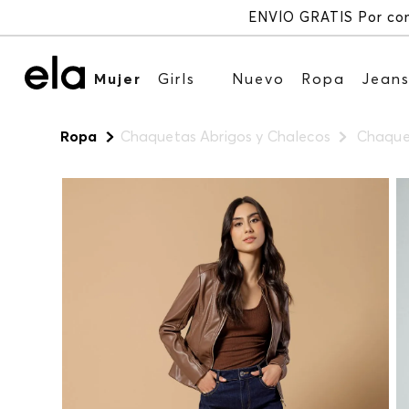
Mujer
Girls
Nuevo
Ropa
Jean
Ropa
Chaquetas Abrigos y Chalecos
Chaquet