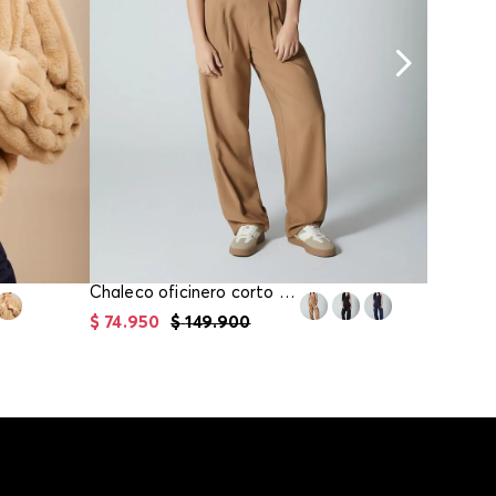
Chaleco oficinero corto para mujer
$
74
.
950
$
149
.
900
$
67
.
96