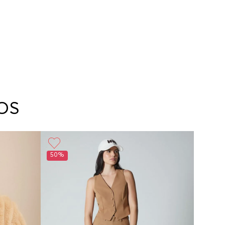
OS
50%
60%