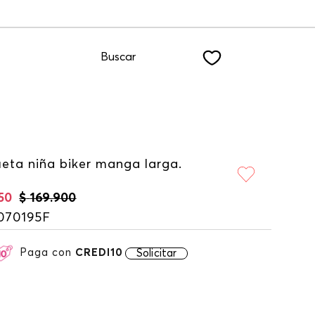
F suscribiéndote a nuestro NEWSLETTER
Buscar
eta niña biker manga larga.
50
$
169
.
900
070195F
Paga con
CREDI10
Solicitar