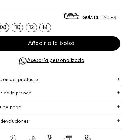
GUÍA DE TALLAS
08
10
12
14
Añadir a la bolsa
Asesoría personalizada
ción del producto
er recubierto de poliuretano 100%
s de la prenda
s de pago
s de crédito: Visa, Dinners, Master Card y
 devoluciones
an Express.
os
: Si deseas hacer el cambio de alguno de
s débito: Maestro, Electron.