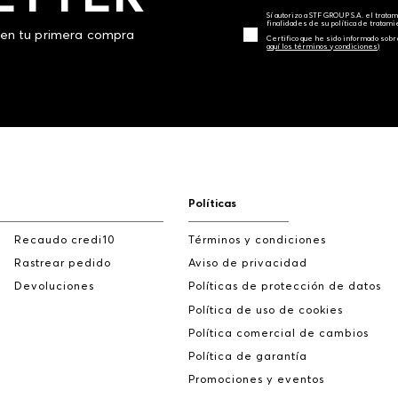
Sí autorizo a STF GROUP S.A. el trat
finalidades de su política de tratam
 en tu primera compra
Certifico que he sido informado sobr
aquí los términos y condiciones)
Políticas
Recaudo credi10
Términos y condiciones
Rastrear pedido
Aviso de privacidad
Devoluciones
Políticas de protección de datos
Política de uso de cookies
Política comercial de cambios
Política de garantía
Promociones y eventos