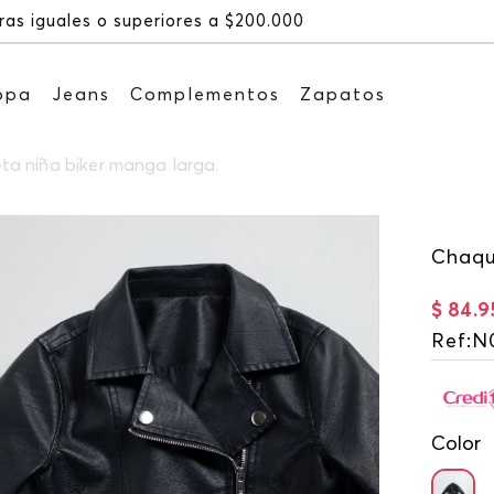
Recibe: 15%OF
opa
Jeans
Complementos
Zapatos
a niña biker manga larga.
Chaqu
$
84
.
9
Ref
:
N
Color