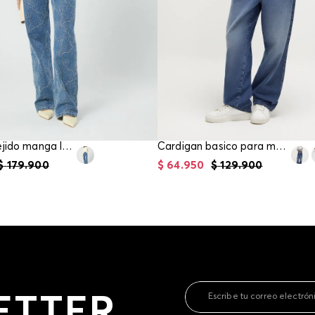
contact
te indi
program
acorda
Cardigan tejido manga larga para mujer
Cardigan basico para mujer
$
179
.
900
$
64
.
950
$
129
.
900
ETTER