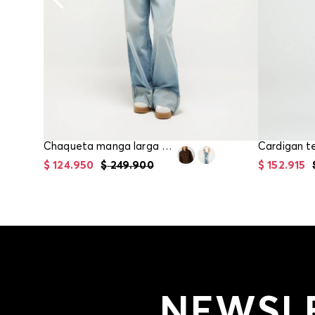
Chaqueta manga larga para mujer
$
124
.
950
$
249
.
900
$
152
.
915
NEWSL