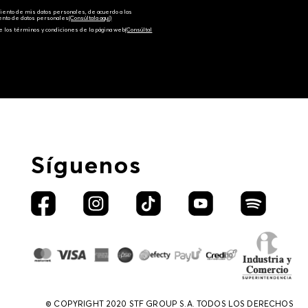
amiento de mis datos personales, de acuerdo a las
iento de datos personales‎
(Consúltala aquí)
e los términos y condiciones de la página web‎
(Consúltal
Síguenos
© COPYRIGHT 2020 STF GROUP S.A. TODOS LOS DERECHOS