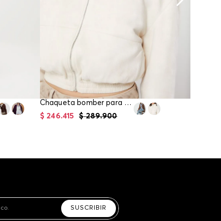
arte con un agente de servicio al cliente quien
cará los pasos a seguir y posteriormente
ará la recogida del producto en la dirección
da.
Chaqueta bomber para mujer
$
246
.
415
$
289
.
900
$
161
.
41
SUSCRIBIR