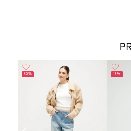
P
50%
15%