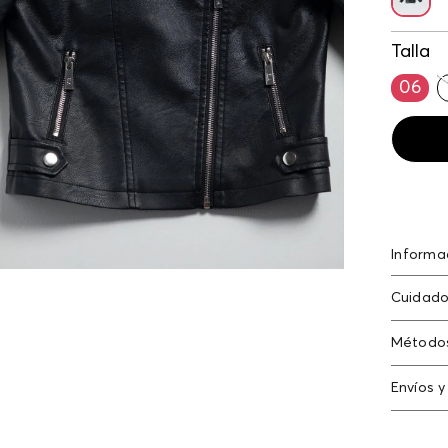
Talla
06
Informa
poliést
Cuidado
Método
Tarjeta
Envíos y
Americ
Cambi
Tarjeta