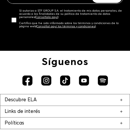
Sí autorizo a STF GROUP S.A. el tratamiento de mis datos personales, de
acuerdo a las finalidades de su política de tratamiento de datos
personales‎
(Consúltala aquí)
Certifico que he sido informado sobre los términos y condiciones de la
página web‎
(Consúltal aquí los términos y condiciones)
Síguenos
Descubre ELA
Links de interés
Políticas