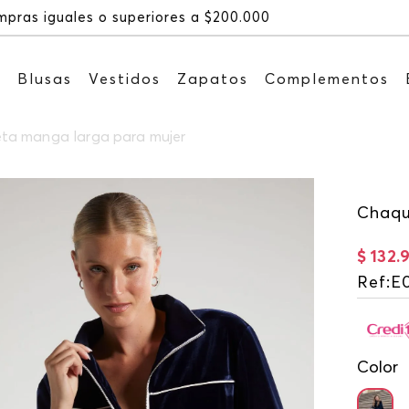
Recibe: 15%OFF suscribiéndote a nuestr
s
Blusas
Vestidos
Zapatos
Complementos
ta manga larga para mujer
Chaqu
$
132
.
Ref
:
E
Color