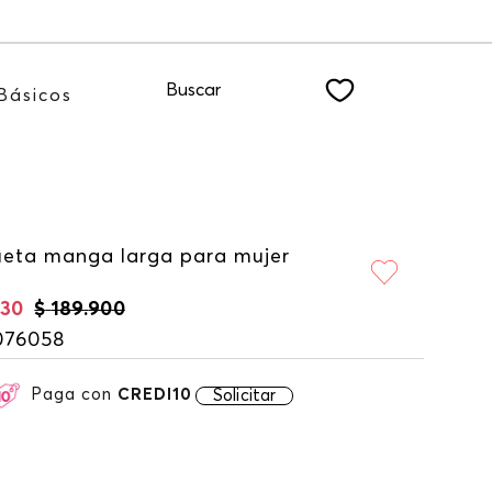
o NEWSLETTER
Buscar
Básicos
eta manga larga para mujer
930
$
189
.
900
076058
Paga con
CREDI10
Solicitar