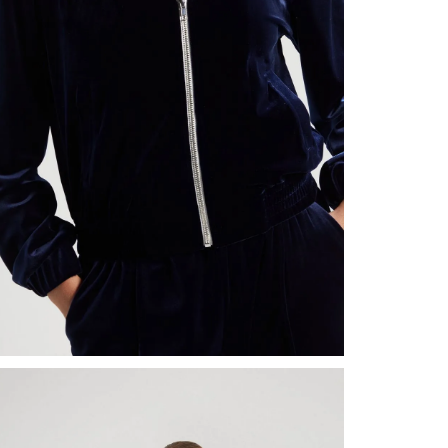
nuestr
Otros: 
En cual
tiendas
factura
luego 
(consul
nuestr
(15) dí
Devolu
N
utiliz
pedido 
embarg
adecua
se vea
transpo
del pr
llegas
product
asumido
Recuer