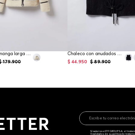
Chaqueta manga larga para niña
Chaleco con anudados para girl
$
179
.
900
$
44
.
950
$
89
.
900
ETTER
Sí autorizo a STF GROUP S.A. el trat
finalidades de su política de tratam