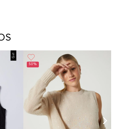
OS
Girl
50%
60%