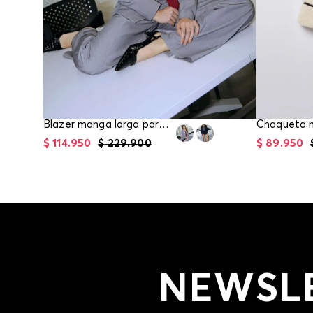
Blazer manga larga para mujer
$
114
.
950
$
229
.
900
$
89
.
950
NEWSL