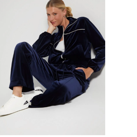
contact
te indi
program
acorda