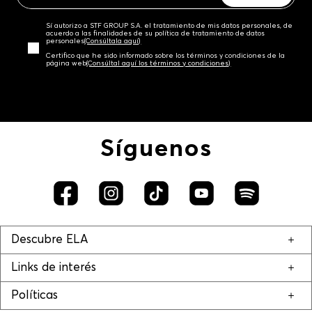
Sí autorizo a STF GROUP S.A. el tratamiento de mis datos personales, de
acuerdo a las finalidades de su política de tratamiento de datos
personales‎
(Consúltala aquí)
Certifico que he sido informado sobre los términos y condiciones de la
página web‎
(Consúltal aquí los términos y condiciones)
Síguenos
Descubre ELA
Links de interés
Políticas