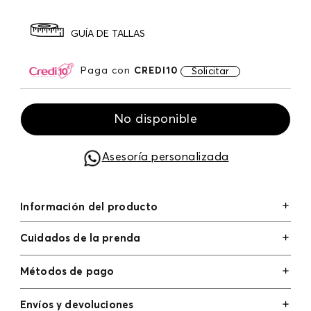
GUÍA DE TALLAS
Paga con
CREDI10
Solicitar
No disponible
Asesoría personalizada
Información del producto
Cuidados de la prenda
Métodos de pago
Tarjetas de crédito: Visa, Dinners, Master Card y
Envíos y devoluciones