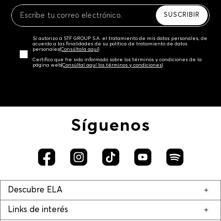
Recuerda que para el trámite del envío deberás
contactarte con un agente de servicio al cliente
SUSCRIBIR
quien te indicará los pasos a seguir y posteriormente
programará la recogida del producto en la dirección
Sí autorizo a STF GROUP S.A. el tratamiento de mis datos personales, de
acordada.
acuerdo a las finalidades de su política de tratamiento de datos
personales‎
(Consúltala aquí)
Certifico que he sido informado sobre los términos y condiciones de la
página web‎
(Consúltal aquí los términos y condiciones)
Síguenos
Descubre ELA
Links de interés