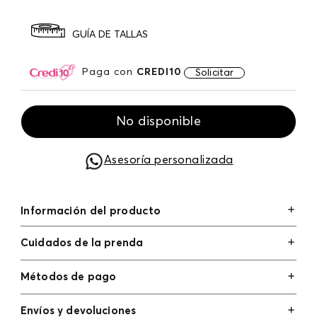
GUÍA DE TALLAS
Paga con
CREDI10
Solicitar
No disponible
Asesoría personalizada
Información del producto
Cuidados de la prenda
Métodos de pago
Tarjetas de crédito: Visa, Dinners, Master Card y
Envíos y devoluciones