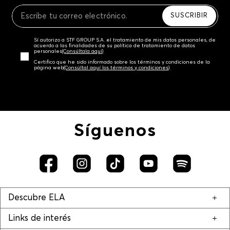
Recuerda que para el trámite del envío deberás
contactarte con un agente de servicio al cliente
SUSCRIBIR
quien te indicará los pasos a seguir y posteriormente
programará la recogida del producto en la dirección
Sí autorizo a STF GROUP S.A. el tratamiento de mis datos personales, de
acordada.
acuerdo a las finalidades de su política de tratamiento de datos
personales‎
(Consúltala aquí)
Certifico que he sido informado sobre los términos y condiciones de la
página web‎
(Consúltal aquí los términos y condiciones)
Síguenos
Descubre ELA
Links de interés