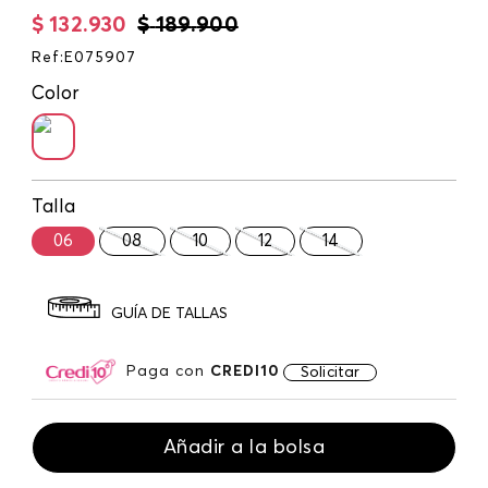
$
132
.
930
$
189
.
900
Ref
:
E075907
Color
Talla
06
08
10
12
14
GUÍA DE TALLAS
Paga con
CREDI10
Solicitar
Añadir a la bolsa