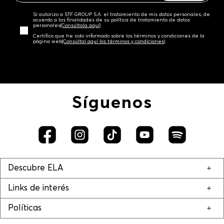
Sí autorizo a STF GROUP S.A. el tratamiento de mis datos personales, de
acuerdo a las finalidades de su política de tratamiento de datos
personales‎
(Consúltala aquí)
Certifico que he sido informado sobre los términos y condiciones de la
página web‎
(Consúltal aquí los términos y condiciones)
Síguenos
Descubre ELA
Links de interés
Políticas