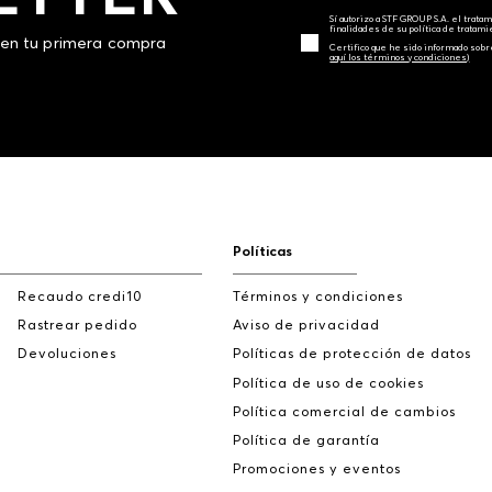
Sí autorizo a STF GROUP S.A. el trat
finalidades de su política de tratam
 en tu primera compra
Certifico que he sido informado sobr
aquí los términos y condiciones)
Políticas
Recaudo credi10
Términos y condiciones
Rastrear pedido
Aviso de privacidad
Devoluciones
Políticas de protección de datos
Política de uso de cookies
Política comercial de cambios
Política de garantía
Promociones y eventos