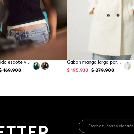
contact
te indi
program
acorda
Chaleco tejido escote v para mujer
Gaban manga larga para mujer
$
169
.
900
$
195
.
930
$
279
.
900
ETTER