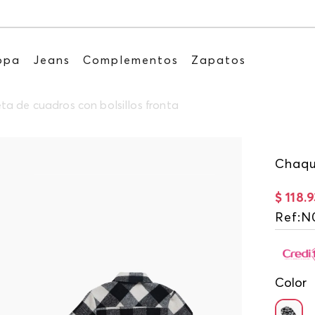
Recibe: 15%OFF suscribiéndote a 
opa
Jeans
Complementos
Zapatos
a de cuadros con bolsillos fronta
Chaqu
$
118
.
9
Ref
:
N
Color