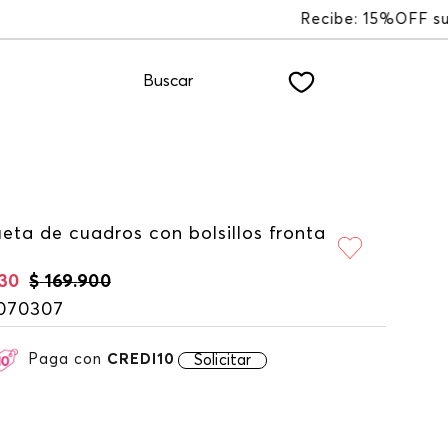
nuestro NEWSLETTER
Buscar
eta de cuadros con bolsillos fronta
30
$
169
.
900
070307
Paga con
CREDI10
Solicitar