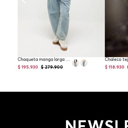
Chaqueta manga larga para mujer
$
195
.
930
$
279
.
900
$
118
.
930
NEWSL