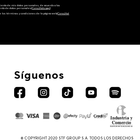
amiento de mis datos personales, de acuerdo a las
iento de datos personales‎
(Consúltala aquí)
e los términos y condiciones de la página web‎
(Consúltal
Síguenos
© COPYRIGHT 2020 STF GROUP S.A. TODOS LOS DERECHOS