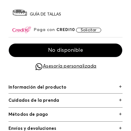
GUÍA DE TALLAS
Paga con
CREDI10
Solicitar
No disponible
Asesoría personalizada
Información del producto
Cuidados de la prenda
Métodos de pago
Tarjetas de crédito: Visa, Dinners, Master Card y
Envíos y devoluciones