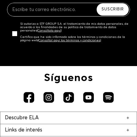
Recuerda que para el trámite del envío deberás
contactarte con un agente de servicio al cliente
SUSCRIBIR
quien te indicará los pasos a seguir y posteriormente
programará la recogida del producto en la dirección
Sí autorizo a STF GROUP S.A. el tratamiento de mis datos personales, de
acordada.
acuerdo a las finalidades de su política de tratamiento de datos
personales‎
(Consúltala aquí)
Certifico que he sido informado sobre los términos y condiciones de la
página web‎
(Consúltal aquí los términos y condiciones)
Síguenos
Descubre ELA
Links de interés