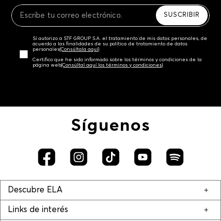
Recuerda que para el trámite del envío deberás
contactarte con un agente de servicio al cliente
SUSCRIBIR
quien te indicará los pasos a seguir y posteriormente
programará la recogida del producto en la dirección
Sí autorizo a STF GROUP S.A. el tratamiento de mis datos personales, de
acordada.
acuerdo a las finalidades de su política de tratamiento de datos
personales‎
(Consúltala aquí)
Certifico que he sido informado sobre los términos y condiciones de la
página web‎
(Consúltal aquí los términos y condiciones)
Síguenos
Descubre ELA
Links de interés