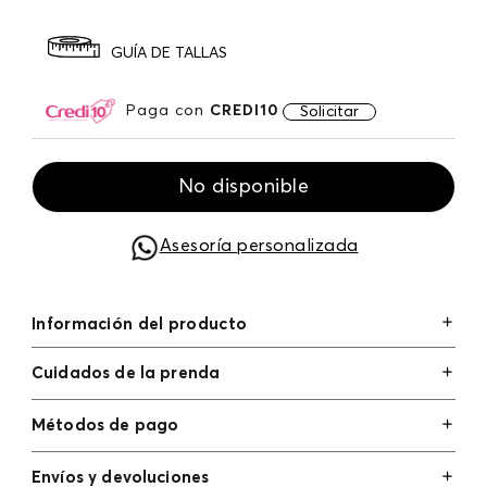
GUÍA DE TALLAS
Paga con
CREDI10
Solicitar
No disponible
Asesoría personalizada
Información del producto
Cuidados de la prenda
Métodos de pago
Tarjetas de crédito: Visa, Dinners, Master Card y
Envíos y devoluciones