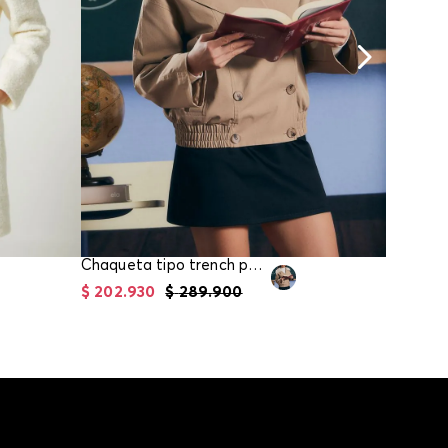
Chaqueta tipo trench para mujer
$
202
.
930
$
289
.
900
$
118
.
93