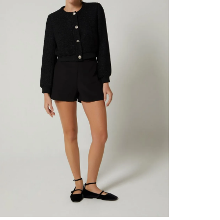
contact
te indi
program
acorda