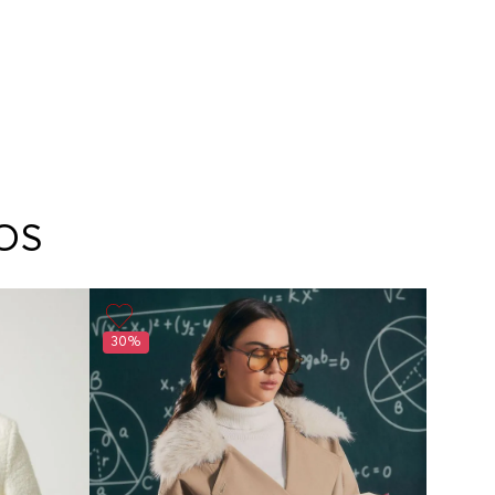
OS
30%
30%