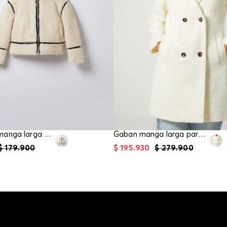
Chaqueta manga larga para niña
Gaban manga larga para mujer
$
179
.
900
$
195
.
930
$
279
.
900