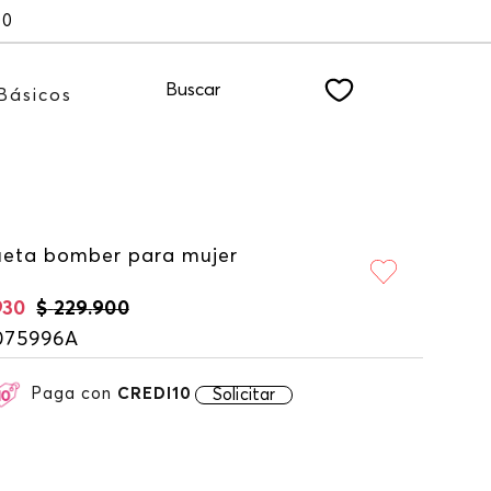
 nuestro NEWSLETTER
Buscar
Básicos
eta bomber para mujer
930
$
229
.
900
075996A
Paga con
CREDI10
Solicitar