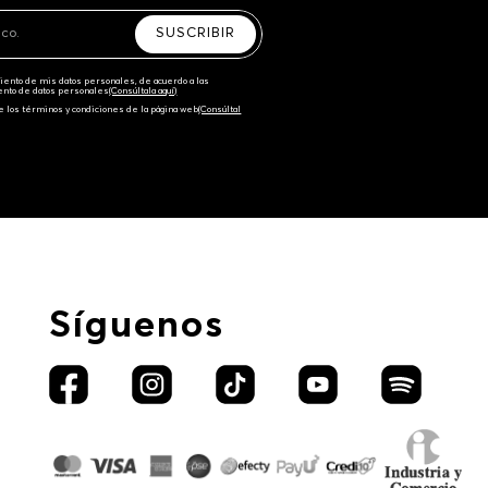
SUSCRIBIR
amiento de mis datos personales, de acuerdo a las
iento de datos personales‎
(Consúltala aquí)
e los términos y condiciones de la página web‎
(Consúltal
Síguenos