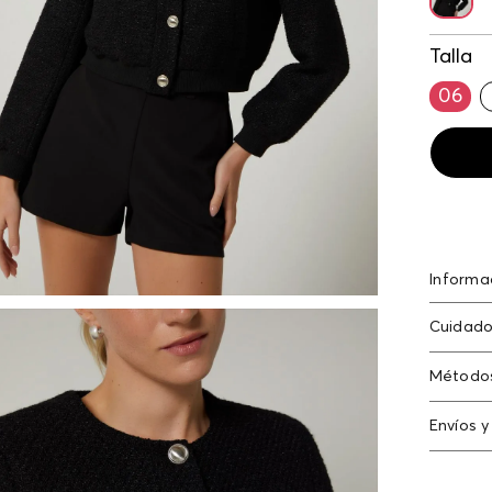
Talla
06
Informa
Chaquet
Cuidado
melange 
los dias
Lavado p
Método
la fricci
Tarjeta
Envíos y
Americ
Cambi
Tarjeta