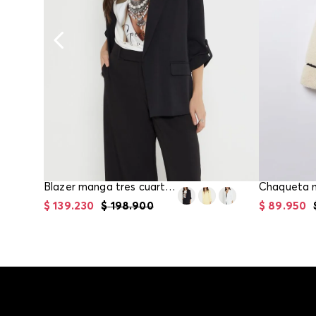
Blazer manga tres cuartos para mujer
$
139
.
230
$
198
.
900
$
89
.
950