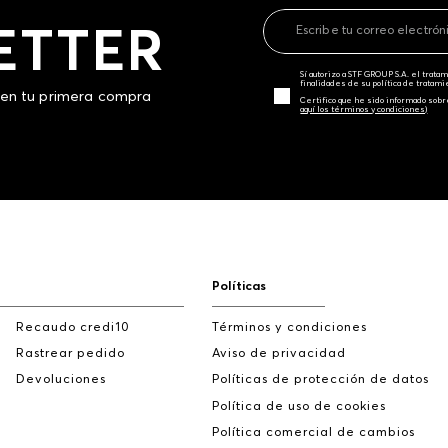
ETTER
Sí autorizo a STF GROUP S.A. el trat
finalidades de su política de tratam
 en tu primera compra
Certifico que he sido informado sobr
aquí los términos y condiciones)
Políticas
Recaudo credi10
Términos y condiciones
Rastrear pedido
Aviso de privacidad
Devoluciones
Políticas de protección de datos
Política de uso de cookies
Política comercial de cambios