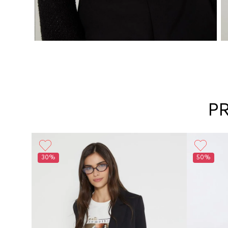
P
30%
50%