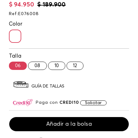
$
94
.
950
$
189
.
900
Ref
:
E076008
Color
Talla
06
08
10
12
GUÍA DE TALLAS
Paga con
CREDI10
Solicitar
Añadir a la bolsa