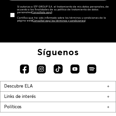
Sí autorizo a STF GROUP S.A. el tratamiento de mis datos personales, de
acuerdo a las finalidades de su política de tratamiento de datos
personales‎
(Consúltala aquí)
Certifico que he sido informado sobre los términos y condiciones de la
página web‎
(Consúltal aquí los términos y condiciones)
Síguenos
Descubre ELA
Links de interés
Políticas