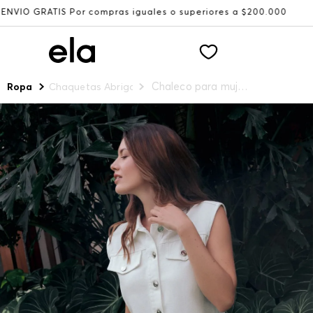
ras iguales o superiores a $200.000
Recibe: 15%OFF sus
Chaleco para mujer manga sisa
Ropa
Chaquetas Abrigos y Chalecos