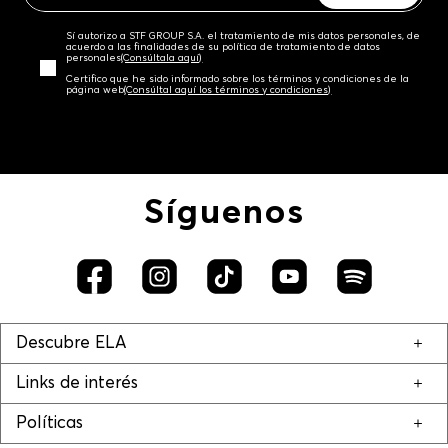
Sí autorizo a STF GROUP S.A. el tratamiento de mis datos personales, de
acuerdo a las finalidades de su política de tratamiento de datos
personales‎
(Consúltala aquí)
Certifico que he sido informado sobre los términos y condiciones de la
página web‎
(Consúltal aquí los términos y condiciones)
Síguenos
Descubre ELA
Links de interés
Políticas